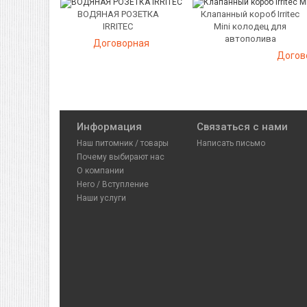
ВОДЯНАЯ РОЗЕТКА
Клапанный короб Irritec
IRRITEC
Mini колодец для
автополива
Договорная
Догов
Информация
Связаться с нами
Наш питомник / товары
Написать письмо
Почему выбирают нас
О компании
Hero / Вступление
Наши услуги