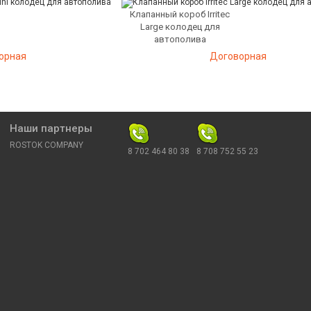
Клапанный короб Irritec
Large колодец для
автополива
орная
Договорная
Наши партнеры
ROSTOK COMPANY
8 702 464 80 38
8 708 752 55 23