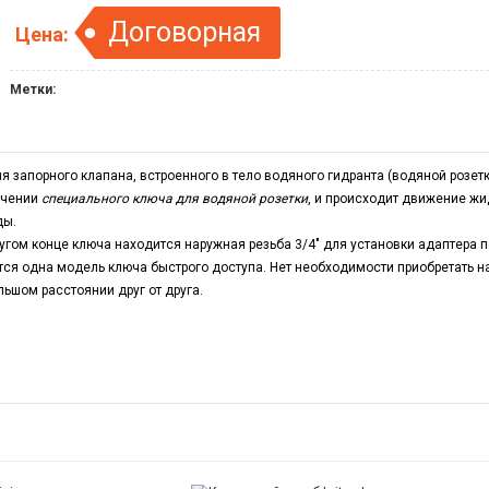
Договорная
Цена:
Метки:
ия запорного клапана, встроенного в тело водяного гидранта (водяной розет
ючении
специального ключа для водяной розетки
, и происходит движение жи
ды.
ругом конце ключа находится наружная резьба 3/4
"
для установки адаптера п
тся одна модель ключа быстрого доступа. Нет необходимости приобретать н
ьшом расстоянии друг от друга.