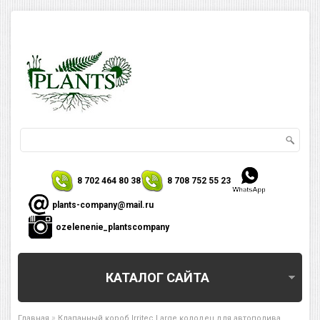
8 702 464 80 38
8 708 752 55 23
plants-company@mail.ru
ozelenenie_plantscompany
КАТАЛОГ САЙТА
»
Главная
Клапанный короб Irritec Large колодец для автополива