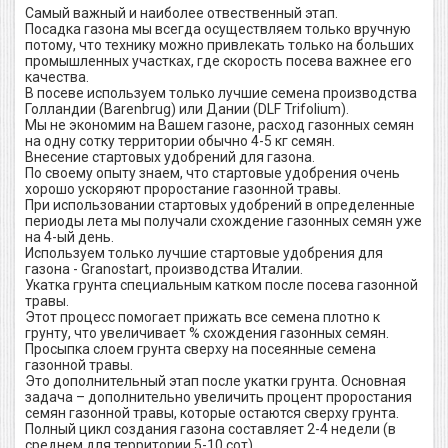
Самый важный и наиболее отвественный этап.
Посадка газона мы всегда осуществляем только вручную
потому, что технику можно привлекать только на больших
промышленных участках, где скорость посева важнее его
качества.
В посеве используем только лучшие семена производства
Голландии (Barenbrug) или Дании (DLF Trifolium).
Мы не экономим на Вашем газоне, расход газонных семян
на одну сотку территории обычно 4-5 кг семян.
Внесение стартовых удобрений для газона.
По своему опыту знаем, что стартовые удобрения очень
хорошо ускоряют проростание газонной травы.
При использовании стартовых удобрений в определенные
периоды лета мы получали схождение газонных семян уже
на 4-ый день.
Используем только лучшие стартовые удобрения для
газона - Granostart, производства Италии.
Укатка грунта специальным катком после посева газонной
травы.
Этот процесс помогает прижать все семена плотно к
грунту, что увеличивает % схождения газонных семян.
Просыпка слоем грунта сверху на посеянные семена
газонной травы.
Это дополнительный этап после укатки грунта. Основная
задача – дополнительно увеличить процент проростания
семян газонной травы, которые остаются сверху грунта.
Полный цикл создания газона составляет 2-4 недели (в
среднем для территории 5-10 сот).