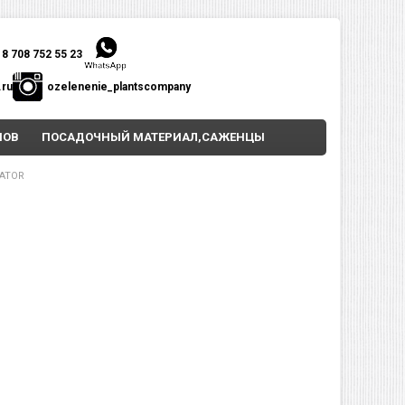
8 708 752 55 23
.ru
ozelenenie_plantscompany
НОВ
ПОСАДОЧНЫЙ МАТЕРИАЛ,САЖЕНЦЫ
ATOR