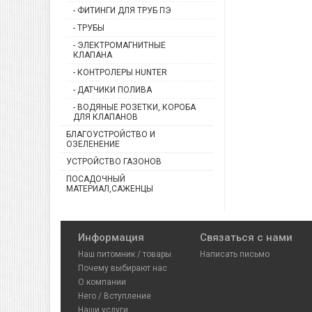
- ФИТИНГИ ДЛЯ ТРУБ ПЭ
- ТРУБЫ
- ЭЛЕКТРОМАГНИТНЫЕ
КЛАПАНА
- КОНТРОЛЕРЫ HUNTER
- ДАТЧИКИ ПОЛИВА
- ВОДЯНЫЕ РОЗЕТКИ, КОРОБА
ДЛЯ КЛАПАНОВ
БЛАГОУСТРОЙСТВО И
ОЗЕЛЕНЕНИЕ
УСТРОЙСТВО ГАЗОНОВ
ПОСАДОЧНЫЙ
МАТЕРИАЛ,САЖЕНЦЫ
Информация
Связаться с нами
Наш питомник / товары
Написать письмо
Почему выбирают нас
О компании
Hero / Вступление
Наши услуги