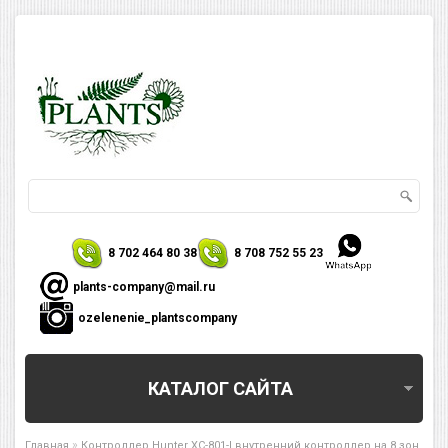
8 702 464 80 38
8 708 752 55 23
plants-company@mail.ru
ozelenenie_plantscompany
КАТАЛОГ САЙТА
»
Главная
Контроллер Hunter XC-801-I внутренний контроллер на 8 зон