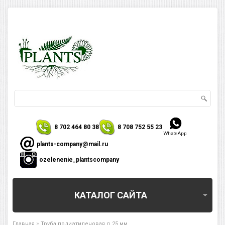
8 702 464 80 38
8 708 752 55 23
plants-company@mail.ru
ozelenenie_plantscompany
КАТАЛОГ САЙТА
»
Главная
Труба полиэтиленовая д 25 мм