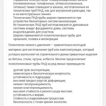
поражение электротоком. Коммуникационные кабеля
(телевизионные, телефонные, оптико-волоконные,
сетевые) также помещают в каналы, изготовленные из
технических труб ПНД, как для внутренней разводки, так
и на магистральных линиях.
Технические ПНД-трубы широко применяются при
устройстве безнапорных систем канализации.
Из технических ПНД труб изготавливаются дренажные
системы вокруг фундамента дома, системы
водоотведения для участков.
Широко применяются полиэтиленовые трубы для
орошения, полива и мелиорации.
Полиэтилен низкого давления – сравнительно молодой
материал для изготовления труб или комплектующих, который
успешно вытесняет из строительного рынка привычные изделия
из бетона, стали, чугуна, асбеста. Многие предпочитают
полиэтиленовые трубы ПНД за ряд явных преимуществ:
долгий срок эксплуатации;
химическую и биологическую инертность;
устойчивость к гидроудару;
высокий предел упругой деформации;
низкая газопроницаемость;
низкая влагопроницаемость;
высокая стойкость к разного рода маслам;
устойчивость к жирам;
стойкость к коррозийным процессам;
безопасность с точки зрения экологии;