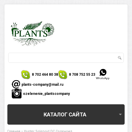
8 702 464 80 38
8 708 752 55 23
plants-company@mail.ru
ozelenenie_plantscompany
КАТАЛОГ САЙТА
»
Главная
Hunter Solenoid DC Соленоид