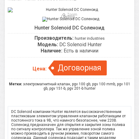
Zoom
Loading...
Hunter Solenoid DC Соленоид
Производитель:
hunter industries
Модель:
DC Solenoid Hunter
Наличие:
Есть в наличии
Договорная
Цена:
Метки:
электромагнитный клапан
,
pgv 100 gb
,
pgv 100 mmb
,
pgv 101
gb
,
pgv 151-b
,
pgv 201-b hunter
DC Solenoid компании Hunter является высококачественным
пластиковым элементом управления клапаном работающим от
постоянного тока в 9B, что намного безопаснее, чем 220B.
Соленоид предназначен для открытия и закрытия зоны полива
по сигналу контроллера. Так же управление зоной полива
можно производить в ручном режиме, поворотом самого
соленоида. Данный соленоид подходит к таким моделям