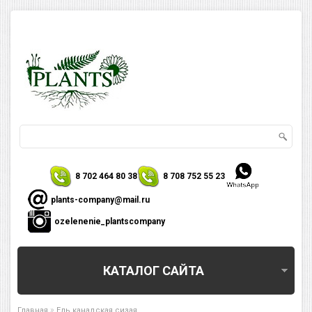
8 702 464 80 38
8 708 752 55 23
plants-company@mail.ru
ozelenenie_plantscompany
КАТАЛОГ САЙТА
»
Главная
Ель канадская сизая