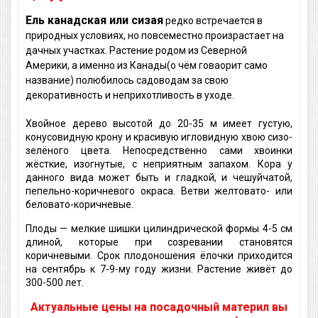
Ель канадская или сизая
редко встречается в
природных условиях, но повсеместно произрастает на
дачных участках. Растение родом из Северной
Америки, а именно из Канады(о чём говаорит само
название) полюбилось садоводам за свою
декоративность и неприхотливость в уходе.
Хвойное дерево высотой до 20-35 м имеет густую,
конусовидную крону и красивую игловидную хвою сизо-
зелёного цвета. Непосредственно сами хвоинки
жёсткие, изогнутые, с неприятным запахом. Кора у
данного вида может быть и гладкой, и чешуйчатой,
пепельно-коричневого окраса. Ветви желтовато- или
беловато-коричневые.
Плоды — мелкие шишки цилиндрической формы 4-5 см
длиной, которые при созревании становятся
коричневыми. Срок плодоношения ёлочки приходится
на сентябрь к 7-9-му году жизни. Растение живёт до
300-500 лет.
Актуальные цены на посадочный материл вы