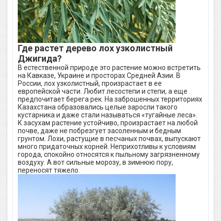
Где растет дерево лох узколистный
Джигида?
В естественной природе это растение можно встретить
на Кавказе, Украине и просторах Средней Азии. В
России, лох узколистный, произрастает в ее
европейской части. Любит лесостепи и степи, а еще
предпочитает берега рек. На заброшенных территориях
Казахстана образовались целые заросли такого
кустарника и даже стали называться «тугайные леса».
К засухам растение устойчиво, произрастает на любой
почве, даже не побрезгует засоленным и бедным
грунтом. Лохи, растущие в песчаных почвах, выпускают
много придаточных корней. Неприхотливы к условиям
города, спокойно относятся к пыльному загрязненному
воздуху. А вот сильные морозу, в зимнюю пору,
переносят тяжело.