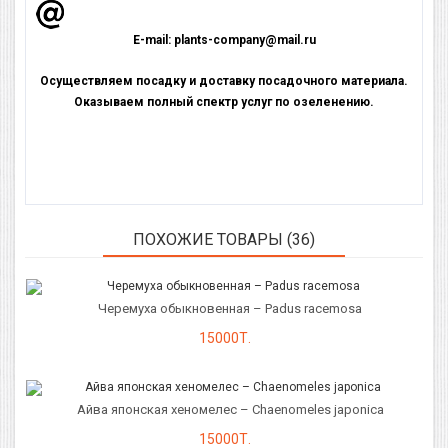
E-mail: plants-company@mail.ru
Осуществляем посадку и доставку посадочного материала.
Оказываем полный спектр услуг по озеленению.
Только у нас вы можете приобрести посадочный материал наилучшего качества по доступной цене.
Джигида Жида Лох серебристый узколистный купить в Алматы это дерево по разному называют, имеет
хорошую приживаемость. Оптовикам скидки отправляем по всему Казахстану.
ПОХОЖИЕ ТОВАРЫ (36)
Черемуха обыкновенная – Padus racemosa
15000Т.
Айва японская хеномелес – Chaenomeles japonica
15000Т.