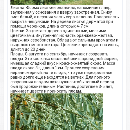
Листва. Форма листьев овальная, напоминает лавр,
зауженная у основания и вверху заостренная. Снизу
лист белый, а верхняя часть серо-зеленая. Поверхность
покрыта чешуйками. На дереве листья держатся при
помощи черенков, длина которых 4-7 см
Цветки. Зацветает дерево одиночными, мелкими
цветочками. Внутренняя их часть оранжево-желтая,
наружная серебристая. Обладают сильным ароматом и
выделяют много нектара. Цветение припадает на июнь,
длится до 20 дней.
Плоды. С августа по сентябрь начинают созревать
плоды. Это костянка овальной или шаровидной формы,
имеющая сладкий вкус и красно-желтый окрас. Масса
плода около 3 г, длина 1 см. Процесс созревания
неравномерный, но те плоды, что уже перезрели все
равно долго еще находятся на ветках. Для полного
созревания плодам лоха нужно чтобы теплый период
был продолжительным. Растение, достигшее 3-5 лет,
начинает цвести и приносить плоды.