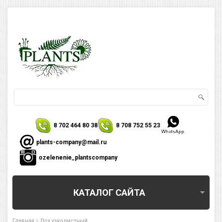
8 702 464 80 38
8 708 752 55 23
plants-company@mail.ru
ozelenenie_plantscompany
КАТАЛОГ САЙТА
»
Главная
Лох узколистный