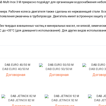
ulti Inox 3 M прекрасно подойдут для организации водоснабжения неболь
мера. Рабочие колеса двигателя также сделаны из нержавеющей стали. Все
 появления ржавчины в трубопроводе. Двигатель имеет встроенную защиту от
без твердых взвешенных частиц и минеральных масел, не вязкой, химически
С до +35
°С (для домашнего использования). Для других видов использования
DAB EURO 40/50 M
DAB EURO 50/50 M
DAB EURO 3
Договорная
Договорная
Догово
DAB JETINOX 82 M
DAB JETINOX 92 M
DAB JET