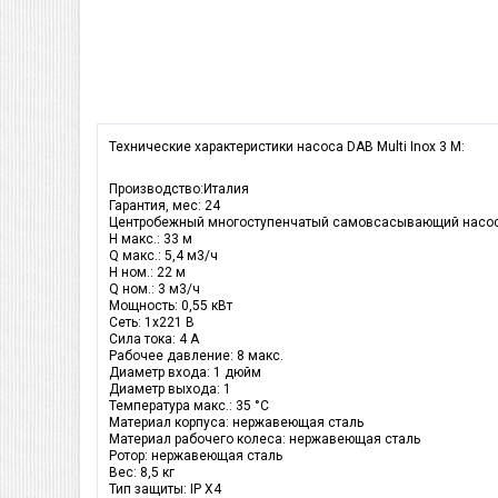
Технические характеристики насоса DAB Multi Inox 3 M:
Производство:Италия
Гарантия, мес: 24
Центробежный многоступенчатый самовсасывающий насос 
H макс.: 33 м
Q макс.: 5,4 м3/ч
H ном.: 22 м
Q ном.: 3 м3/ч
Мощность: 0,55 кВт
Сеть: 1х221 В
Сила тока: 4 А
Рабочее давление: 8 макс.
Диаметр входа: 1 дюйм
Диаметр выхода: 1
Температура макс.: 35 °С
Материал корпуса: нержавеющая сталь
Материал рабочего колеса: нержавеющая сталь
Ротор: нержавеющая сталь
Вес: 8,5 кг
Тип защиты: IP X4