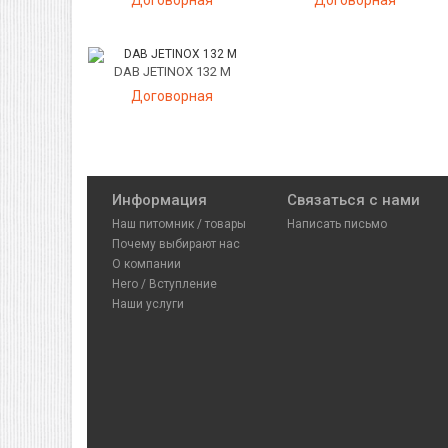
Договорная
Договорная
DAB JETINOX 132 M
Договорная
Информация
Связаться с нами
Наш питомник / товары
Написать письмо
Почему выбирают нас
О компании
Hero / Вступление
Наши услуги