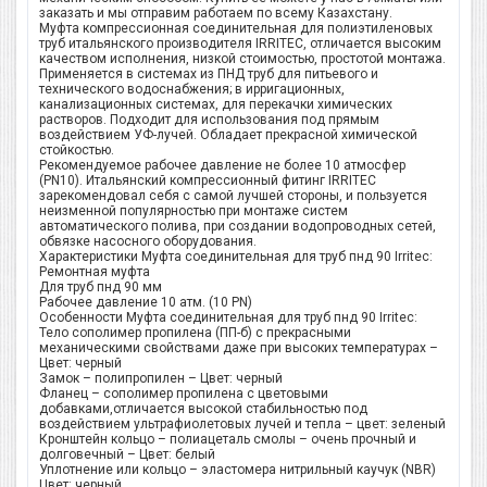
заказать и мы отправим работаем по всему Казахстану.
Муфта компрессионная соединительная для полиэтиленовых
труб итальянского производителя IRRITEC, отличается высоким
качеством исполнения, низкой стоимостью, простотой монтажа.
Применяется в системах из ПНД труб для питьевого и
технического водоснабжения; в ирригационных,
канализационных системах, для перекачки химических
растворов. Подходит для использования под прямым
воздействием УФ-лучей. Обладает прекрасной химической
стойкостью.
Рекомендуемое рабочее давление не более 10 атмосфер
(PN10). Итальянский компрессионный фитинг IRRITEC
зарекомендовал себя с самой лучшей стороны, и пользуется
неизменной популярностью при монтаже систем
автоматического полива, при создании водопроводных сетей,
обвязке насосного оборудования.
Характеристики Муфта соединительная для труб пнд 90 Irritec:
Ремонтная муфта
Для труб пнд 90 мм
Рабочее давление 10 атм. (10 PN)
Особенности Муфта соединительная для труб пнд 90 Irritec:
Тело сополимер пропилена (ПП-б) с прекрасными
механическими свойствами даже при высоких температурах –
Цвет: черный
Замок – полипропилен – Цвет: черный
Фланец – сополимер пропилена с цветовыми
добавками,отличается высокой стабильностью под
воздействием ультрафиолетовых лучей и тепла – цвет: зеленый
Кронштейн кольцо – полиацеталь смолы – очень прочный и
долговечный – Цвет: белый
Уплотнение или кольцо – эластомера нитрильный каучук (NBR)
Цвет: черный