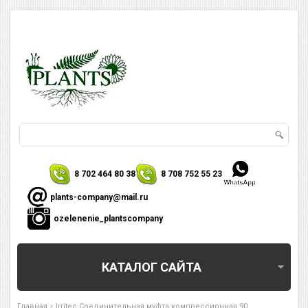
8 702 464 80 38
8 708 752 55 23
plants-company@mail.ru
ozelenenie_plantscompany
КАТАЛОГ САЙТА
»
Главная
Irritec Соединительная муфта компрессионная 90