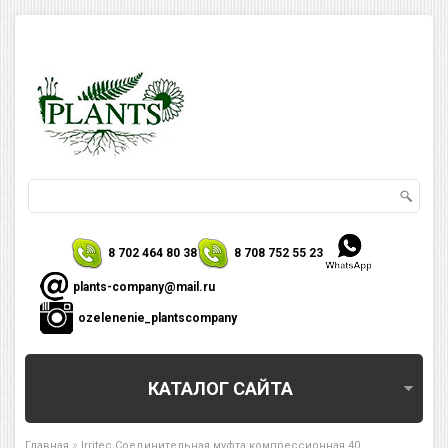
8 702 464 80 38
8 708 752 55 23
plants-company@mail.ru
ozelenenie_plantscompany
КАТАЛОГ САЙТА
»
Главная
Irritec Соединительная муфта компрессионная 40