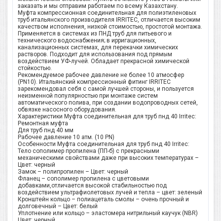
заказать и мы отправим работаем по всему Казахстану.
Муфта компрессионная соединительная для полиэтиленовых
труб итальянского производителя IRRITEC, отличается высоким
качеством исполнения, низкой стоимостью, простотой монтажа.
Применяется в системах из ПНД труб для питьевого и
технического водоснабжения; в ирригационных,
канализационных системах, для перекачки химических
растворов. Подходит для использования под прямым
воздействием УФ-лучей. Обладает прекрасной химической
стойкостью.
Рекомендуемое рабочее давление не более 10 атмосфер
(PN10). Итальянский компрессионный фитинг IRRITEC
зарекомендовал себя с самой лучшей стороны, и пользуется
неизменной популярностью при монтаже систем
автоматического полива, при создании водопроводных сетей,
обвязке насосного оборудования.
Характеристики Муфта соединительная для труб пнд 40 Irritec:
Ремонтная муфта
Для труб пнд 40 мм
Рабочее давление 10 атм. (10 PN)
Особенности Муфта соединительная для труб пнд 40 Irritec:
Тело сополимер пропилена (ПП-б) с прекрасными
механическими свойствами даже при высоких температурах –
Цвет: черный
Замок – полипропилен – Цвет: черный
Фланец – сополимер пропилена с цветовыми
добавками,отличается высокой стабильностью под
воздействием ультрафиолетовых лучей и тепла – цвет: зеленый
Кронштейн кольцо – полиацеталь смолы – очень прочный и
долговечный – Цвет: белый
Уплотнение или кольцо – эластомера нитрильный каучук (NBR)
Цвет: черный