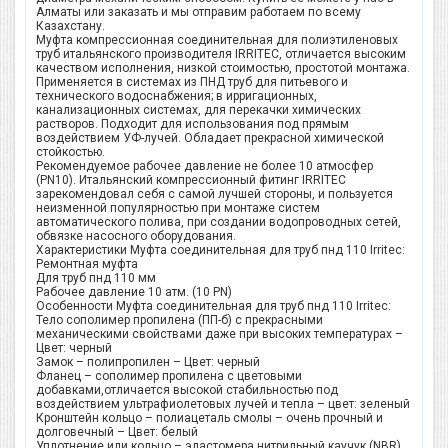
Алматы или заказать и мы отправим работаем по всему
Казахстану.
Муфта компрессионная соединительная для полиэтиленовых
труб итальянского производителя IRRITEC, отличается высоким
качеством исполнения, низкой стоимостью, простотой монтажа.
Применяется в системах из ПНД труб для питьевого и
технического водоснабжения; в ирригационных,
канализационных системах, для перекачки химических
растворов. Подходит для использования под прямым
воздействием УФ-лучей. Обладает прекрасной химической
стойкостью.
Рекомендуемое рабочее давление не более 10 атмосфер
(PN10). Итальянский компрессионный фитинг IRRITEC
зарекомендовал себя с самой лучшей стороны, и пользуется
неизменной популярностью при монтаже систем
автоматического полива, при создании водопроводных сетей,
обвязке насосного оборудования.
Характеристики Муфта соединительная для труб пнд 110 Irritec:
Ремонтная муфта
Для труб пнд 110 мм
Рабочее давление 10 атм. (10 PN)
Особенности Муфта соединительная для труб пнд 110 Irritec:
Тело сополимер пропилена (ПП-б) с прекрасными
механическими свойствами даже при высоких температурах –
Цвет: черный
Замок – полипропилен – Цвет: черный
Фланец – сополимер пропилена с цветовыми
добавками,отличается высокой стабильностью под
воздействием ультрафиолетовых лучей и тепла – цвет: зеленый
Кронштейн кольцо – полиацеталь смолы – очень прочный и
долговечный – Цвет: белый
Уплотнение или кольцо – эластомера нитрильный каучук (NBR)