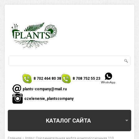
8 702 464 80 38
8 708 752 55 23
plants-company@mail.ru
ozelenenie_plantscompany
КАТАЛОГ САЙТА
»
Главная
Irritec Соединительная муфта компрессионная 110