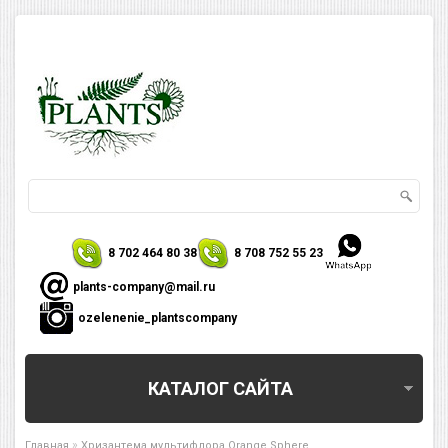
8 702 464 80 38
8 708 752 55 23
plants-company@mail.ru
ozelenenie_plantscompany
КАТАЛОГ САЙТА
»
Главная
Хризантема мультифлора Orange Sphere