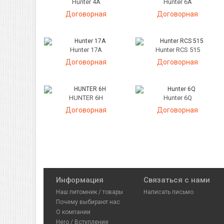
Hunter 4A
Hunter 6A
Договорная
Договорная
Hunter 17A
Hunter RCS 515
Договорная
Договорная
HUNTER 6H
Hunter 6Q
Договорная
Договорная
Информация
Связаться с нами
Наш питомник / товары
Написать письмо
Почему выбирают нас
О компании
Hero / Вступление