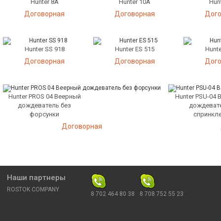
Hunter 8A
Hunter 10A
Hun
Договорная
Договорная
Дого
Hunter SS 918
Hunter ES 515
Hunte
Договорная
Договорная
Дого
Hunter PROS 04 Веерный
Hunter PSU-04
дождеватель без
дождеват
форсунки
спринкл
Договорная
Наши партнеры
ROSTOK COMPANY
8 702 464 80 38
8 708 752 55 23