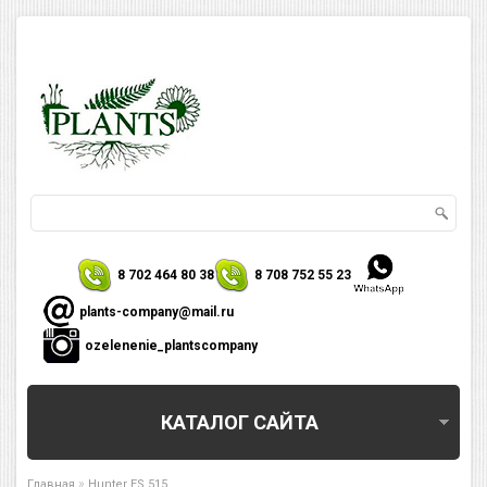
8 702 464 80 38
8 708 752 55 23
plants-company@mail.ru
ozelenenie_plantscompany
КАТАЛОГ САЙТА
»
Главная
Hunter ES 515