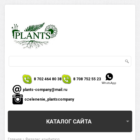
8 702 464 80 38
8 708 752 55 23
plants-company@mail.ru
ozelenenie_plantscompany
КАТАЛОГ САЙТА
»
Главная
Физалис конфитюр