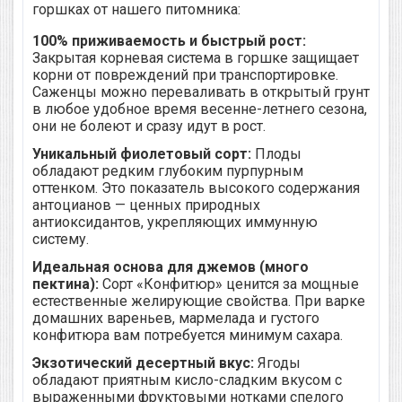
горшках от нашего питомника:
100% приживаемость и быстрый рост:
Закрытая корневая система в горшке защищает
корни от повреждений при транспортировке.
Саженцы можно переваливать в открытый грунт
в любое удобное время весенне-летнего сезона,
они не болеют и сразу идут в рост.
Уникальный фиолетовый сорт:
Плоды
обладают редким глубоким пурпурным
оттенком. Это показатель высокого содержания
антоцианов — ценных природных
антиоксидантов, укрепляющих иммунную
систему.
Идеальная основа для джемов (много
пектина):
Сорт «Конфитюр» ценится за мощные
естественные желирующие свойства. При варке
домашних вареньев, мармелада и густого
конфитюра вам потребуется минимум сахара.
Экзотический десертный вкус:
Ягоды
обладают приятным кисло-сладким вкусом с
выраженными фруктовыми нотками спелого